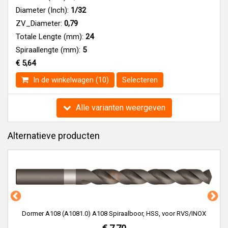
Diameter (Inch):
1/32
ZV_Diameter:
0,79
Totale Lengte (mm):
24
Spiraallengte (mm):
5
€ 5,64
In de winkelwagen (10)
Selecteren
Alle varianten weergeven
Alternatieve producten
108 (A1081.0) A108 Spiraalboor, HSS, voor RVS/INOX
11