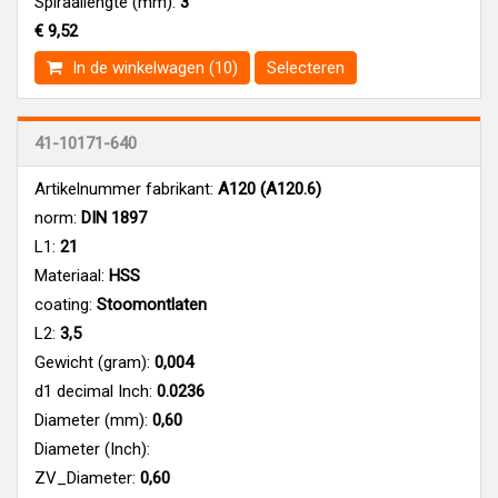
Spiraallengte (mm):
3
€ 9,52
In de winkelwagen (10)
Selecteren
41-10171-640
Artikelnummer fabrikant:
A120 (A120.6)
norm:
DIN 1897
L1:
21
Materiaal:
HSS
coating:
Stoomontlaten
L2:
3,5
Gewicht (gram):
0,004
d1 decimal Inch:
0.0236
Diameter (mm):
0,60
Diameter (Inch):
ZV_Diameter:
0,60