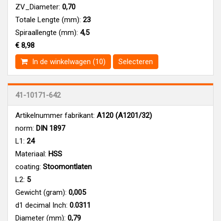
ZV_Diameter:
0,70
Totale Lengte (mm):
23
Spiraallengte (mm):
4,5
€ 8,98
In de winkelwagen (10)
Selecteren
41-10171-642
Artikelnummer fabrikant:
A120 (A1201/32)
norm:
DIN 1897
L1:
24
Materiaal:
HSS
coating:
Stoomontlaten
L2:
5
Gewicht (gram):
0,005
d1 decimal Inch:
0.0311
Diameter (mm):
0,79