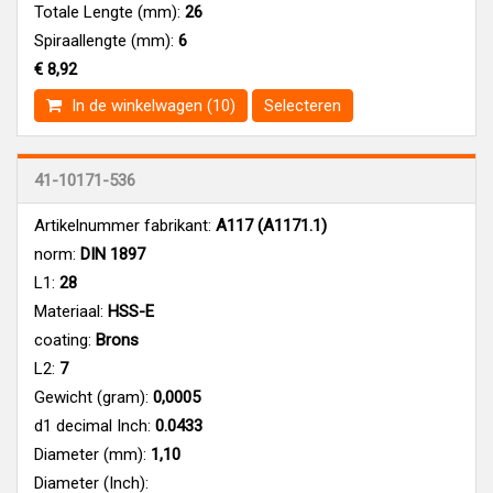
Totale Lengte (mm):
26
Spiraallengte (mm):
6
€ 8,92
In de winkelwagen (10)
Selecteren
41-10171-536
Artikelnummer fabrikant:
A117 (A1171.1)
norm:
DIN 1897
L1:
28
Materiaal:
HSS-E
coating:
Brons
L2:
7
Gewicht (gram):
0,0005
d1 decimal Inch:
0.0433
Diameter (mm):
1,10
Diameter (Inch):