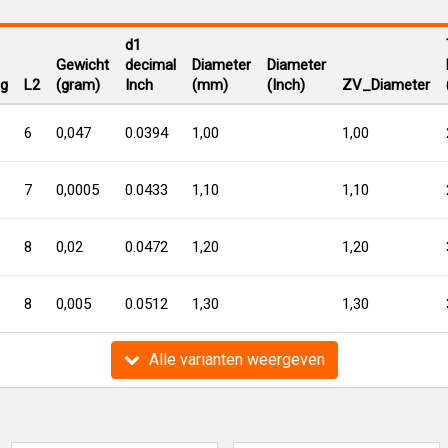
d1
Gewicht
decimal
Diameter
Diameter
ng
L2
(gram)
Inch
(mm)
(Inch)
ZV_Diameter
6
0,047
0.0394
1,00
1,00
7
0,0005
0.0433
1,10
1,10
8
0,02
0.0472
1,20
1,20
8
0,005
0.0512
1,30
1,30
Alle varianten weergeven