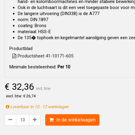
hand- en kolomboormachines en minder stabiele bewerki
Ook in de luchtvaart is dit een veel toegepaste boor voor m
De langere uitvoering (DIN338) is de A777
norm: DIN 1897
coating: Brons
materiaal: HSS-E
De 135� tophoek en kegelmantel aanslijping geven een zee
Productblad
Productsheet 41-10171-605
Minimale besteleenheid:
Per 10
€ 32,36
incl. btw
excl. btw: € 26,74
Leverbaar in 10 - 12 werkdagen
In de winkelwagen