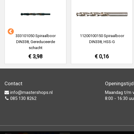
333101050 Spiraalboor
11200100150 Spiraalboor
DIN338, Gereduceerde
DIN338, HSS-G
schacht
€ 3,98
€ 0,16
Contact
Openingstij
info@mastershops.nl
Maandag t/m v
085 130 8262
8:00 - 16:30 uu