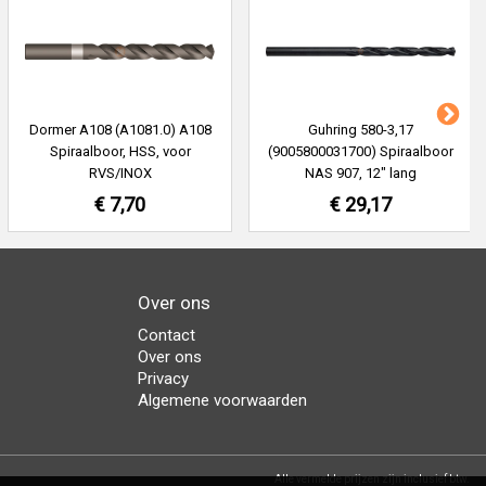
Dormer A108 (A1081.0) A108
Guhring 580-3,17
Spiraalboor, HSS, voor
(9005800031700) Spiraalboor
RVS/INOX
NAS 907, 12" lang
€ 7,70
€ 29,17
Over ons
Contact
Over ons
Privacy
Algemene voorwaarden
Alle vermelde prijzen zijn inclusief btw.