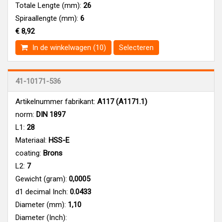
Totale Lengte (mm):
26
Spiraallengte (mm):
6
€ 8,92
In de winkelwagen (10)
Selecteren
41-10171-536
Artikelnummer fabrikant:
A117 (A1171.1)
norm:
DIN 1897
L1:
28
Materiaal:
HSS-E
coating:
Brons
L2:
7
Gewicht (gram):
0,0005
d1 decimal Inch:
0.0433
Diameter (mm):
1,10
Diameter (Inch):