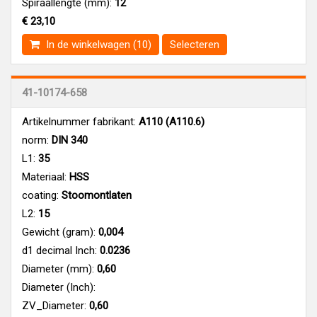
Spiraallengte (mm):
12
€ 23,10
In de winkelwagen (10)
Selecteren
41-10174-658
Artikelnummer fabrikant:
A110 (A110.6)
norm:
DIN 340
L1:
35
Materiaal:
HSS
coating:
Stoomontlaten
L2:
15
Gewicht (gram):
0,004
d1 decimal Inch:
0.0236
Diameter (mm):
0,60
Diameter (Inch):
ZV_Diameter:
0,60