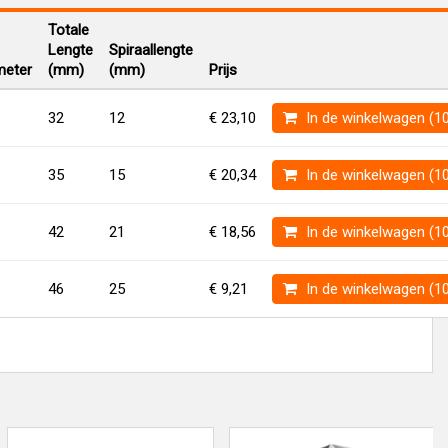
Totale
Lengte
Spiraallengte
eter
(mm)
(mm)
Prijs
32
12
€ 23,10
In de winkelwagen (1
35
15
€ 20,34
In de winkelwagen (1
42
21
€ 18,56
In de winkelwagen (1
46
25
€ 9,21
In de winkelwagen (1