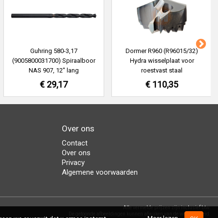
Guhring 580-3,17
Dormer R960 (R96015/32)
(9005800031700) Spiraalboor
Hydra wisselplaat voor
NAS 907, 12" lang
roestvast staal
€ 29,17
€ 110,35
Over ons
Contact
Over ons
Privacy
Algemene voorwaarden
Alle vermelde prijzen zijn inclusief btw.
De getoonde afbeeldingen kunnen afwijken van de werkelijkheid.
Meer lezen