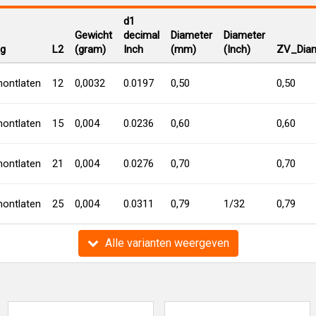
d1
Gewicht
decimal
Diameter
Diameter
ng
L2
(gram)
Inch
(mm)
(Inch)
ZV_Diam
ontlaten
12
0,0032
0.0197
0,50
0,50
ontlaten
15
0,004
0.0236
0,60
0,60
ontlaten
21
0,004
0.0276
0,70
0,70
ontlaten
25
0,004
0.0311
0,79
1/32
0,79
Alle varianten weergeven