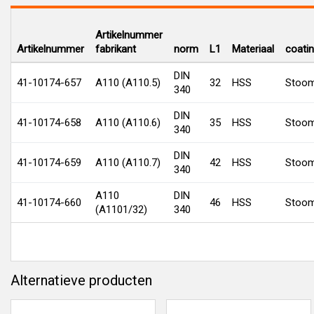
Artikelnummer
Artikelnummer
fabrikant
norm
L1
Materiaal
coati
DIN
41-10174-657
A110 (A110.5)
32
HSS
Stoom
340
DIN
41-10174-658
A110 (A110.6)
35
HSS
Stoom
340
DIN
41-10174-659
A110 (A110.7)
42
HSS
Stoom
340
A110
DIN
41-10174-660
46
HSS
Stoom
(A1101/32)
340
Alternatieve producten