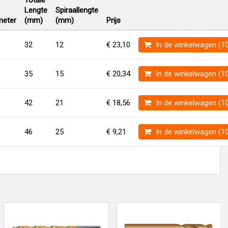
Totale
Lengte
Spiraallengte
eter
(mm)
(mm)
Prijs
32
12
€ 23,10
In de winkelwagen (1
35
15
€ 20,34
In de winkelwagen (1
42
21
€ 18,56
In de winkelwagen (1
46
25
€ 9,21
In de winkelwagen (1