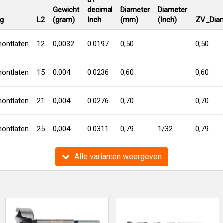
d1
Gewicht
decimal
Diameter
Diameter
ng
L2
(gram)
Inch
(mm)
(Inch)
ZV_Diam
ontlaten
12
0,0032
0.0197
0,50
0,50
ontlaten
15
0,004
0.0236
0,60
0,60
ontlaten
21
0,004
0.0276
0,70
0,70
ontlaten
25
0,004
0.0311
0,79
1/32
0,79
Alle varianten weergeven