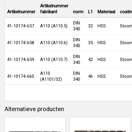
Artikelnummer
Artikelnummer
fabrikant
norm
L1
Materiaal
coati
DIN
41-10174-657
A110 (A110.5)
32
HSS
Stoom
340
DIN
41-10174-658
A110 (A110.6)
35
HSS
Stoom
340
DIN
41-10174-659
A110 (A110.7)
42
HSS
Stoom
340
A110
DIN
41-10174-660
46
HSS
Stoom
(A1101/32)
340
Alternatieve producten