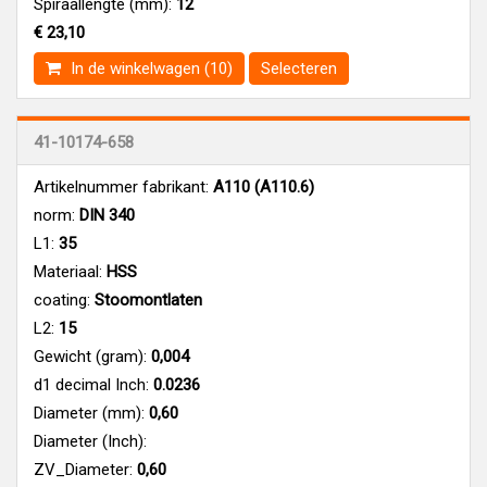
Spiraallengte (mm):
12
€ 23,10
In de winkelwagen (10)
Selecteren
41-10174-658
Artikelnummer fabrikant:
A110 (A110.6)
norm:
DIN 340
L1:
35
Materiaal:
HSS
coating:
Stoomontlaten
L2:
15
Gewicht (gram):
0,004
d1 decimal Inch:
0.0236
Diameter (mm):
0,60
Diameter (Inch):
ZV_Diameter:
0,60