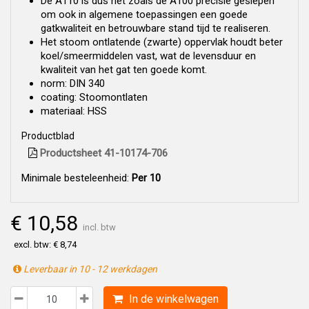
De A110 is dus net zoals de A100 precisie geslepen
om ook in algemene toepassingen een goede
gatkwaliteit en betrouwbare stand tijd te realiseren.
Het stoom ontlatende (zwarte) oppervlak houdt beter
koel/smeermiddelen vast, wat de levensduur en
kwaliteit van het gat ten goede komt.
norm: DIN 340
coating: Stoomontlaten
materiaal: HSS
Productblad
Productsheet 41-10174-706
Minimale besteleenheid:
Per 10
€ 10,58
incl. btw
excl. btw: € 8,74
Leverbaar in 10 - 12 werkdagen
In de winkelwagen