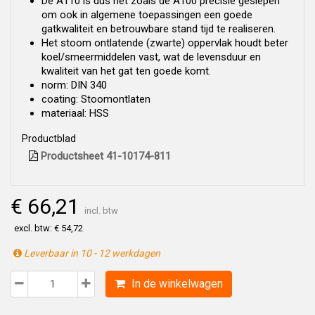
De A110 is dus net zoals de A100 precisie geslepen
om ook in algemene toepassingen een goede
gatkwaliteit en betrouwbare stand tijd te realiseren.
Het stoom ontlatende (zwarte) oppervlak houdt beter
koel/smeermiddelen vast, wat de levensduur en
kwaliteit van het gat ten goede komt.
norm: DIN 340
coating: Stoomontlaten
materiaal: HSS
Productblad
Productsheet 41-10174-811
€ 66,21
incl. btw
excl. btw: € 54,72
Leverbaar in 10 - 12 werkdagen
In de winkelwagen