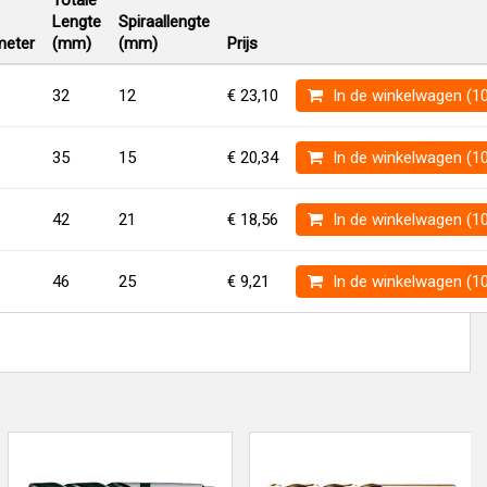
Totale
Lengte
Spiraallengte
eter
(mm)
(mm)
Prijs
32
12
€ 23,10
In de winkelwagen (1
35
15
€ 20,34
In de winkelwagen (1
42
21
€ 18,56
In de winkelwagen (1
46
25
€ 9,21
In de winkelwagen (1