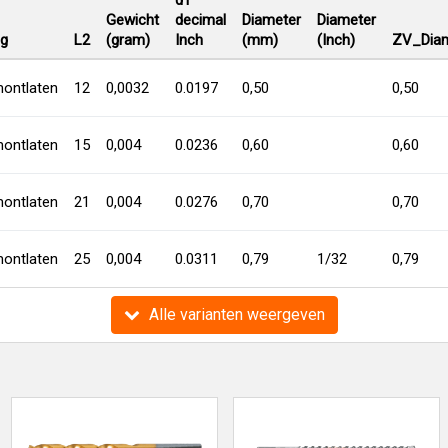
d1
Gewicht
decimal
Diameter
Diameter
ng
L2
(gram)
Inch
(mm)
(Inch)
ZV_Diam
ontlaten
12
0,0032
0.0197
0,50
0,50
ontlaten
15
0,004
0.0236
0,60
0,60
ontlaten
21
0,004
0.0276
0,70
0,70
ontlaten
25
0,004
0.0311
0,79
1/32
0,79
Alle varianten weergeven