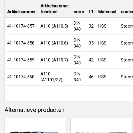
Artikelnummer
Artikelnummer
fabrikant
norm
L1
Materiaal
coati
DIN
41-10174-657
A110 (A110.5)
32
HSS
Stoom
340
DIN
41-10174-658
A110 (A110.6)
35
HSS
Stoom
340
DIN
41-10174-659
A110 (A110.7)
42
HSS
Stoom
340
A110
DIN
41-10174-660
46
HSS
Stoom
(A1101/32)
340
Alternatieve producten