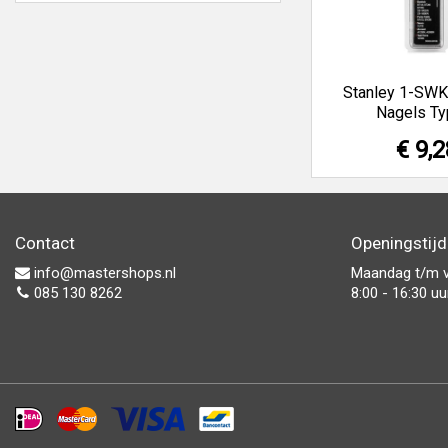
Stanley 1-SW
Nagels Ty
€ 9,2
Contact
Openingstij
info@mastershops.nl
Maandag t/m v
085 130 8262
8:00 - 16:30 uu