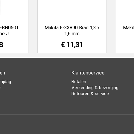
K-BN050T
Makita F-33890 Brad 1,3 x
Makit
pe J
1,6 mm
8
€ 11,31
den
Klantenservice
rijdag
Betalen
r
Verzending & bezorging
Retouren & service