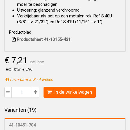
moer te beschadigen
Uitvoering: glanzend verchroomd
Verkrijgbaar als set op een metalen rek: Ref S.40U
(3/8" --> 21/32") en Ref S.41U (11/16" --> 1")
Productblad
Productsheet 41-10155-431
€ 7,21
incl. btw
excl. btw: € 5,96
Leverbaar in 3 - 4 weken
In de winkelwagen
Varianten (19)
41-10451-704