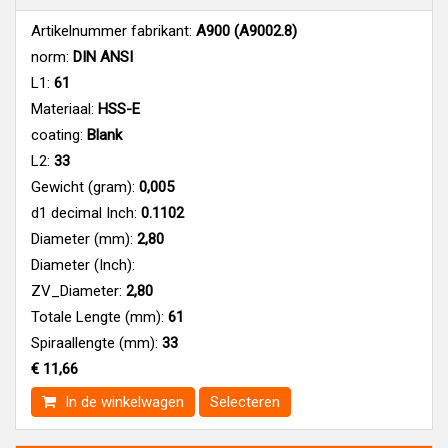
Artikelnummer fabrikant:
A900 (A9002.8)
norm:
DIN ANSI
L1:
61
Materiaal:
HSS-E
coating:
Blank
L2:
33
Gewicht (gram):
0,005
d1 decimal Inch:
0.1102
Diameter (mm):
2,80
Diameter (Inch):
ZV_Diameter:
2,80
Totale Lengte (mm):
61
Spiraallengte (mm):
33
€ 11,66
In de winkelwagen
Selecteren