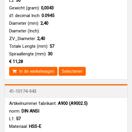
L2:
30
Gewicht (gram):
0,0043
d1 decimal Inch:
0.0945
Diameter (mm):
2,40
Diameter (Inch):
ZV_Diameter:
2,40
Totale Lengte (mm):
57
Spiraallengte (mm):
30
€ 11,28
In de winkelwagen
Selecteren
41-10174-943
Artikelnummer fabrikant:
A900 (A9002.5)
norm:
DIN ANSI
L1:
57
Materiaal:
HSS-E