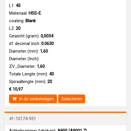
L1:
43
Materiaal:
HSS-E
coating:
Blank
L2:
20
Gewicht (gram):
0,0034
d1 decimal Inch:
0.0630
Diameter (mm):
1,60
Diameter (Inch):
ZV_Diameter:
1,60
Totale Lengte (mm):
43
Spiraallengte (mm):
20
€ 10,97
In de winkelwagen
Selecteren
41-10174-931
Artikelnummer fabrikant:
A900 (A9001.7)