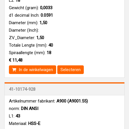
L2:
18
Gewicht (gram):
0,0033
d1 decimal Inch:
0.0591
Diameter (mm):
1,50
Diameter (Inch):
ZV_Diameter:
1,50
Totale Lengte (mm):
40
Spiraallengte (mm):
18
€ 11,48
In de winkelwagen
Selecteren
41-10174-928
Artikelnummer fabrikant:
A900 (A9001.55)
norm:
DIN ANSI
L1:
43
Materiaal:
HSS-E