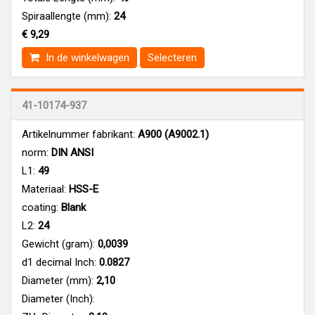
Spiraallengte (mm):
24
€ 9,29
In de winkelwagen
Selecteren
41-10174-937
Artikelnummer fabrikant:
A900 (A9002.1)
norm:
DIN ANSI
L1:
49
Materiaal:
HSS-E
coating:
Blank
L2:
24
Gewicht (gram):
0,0039
d1 decimal Inch:
0.0827
Diameter (mm):
2,10
Diameter (Inch):