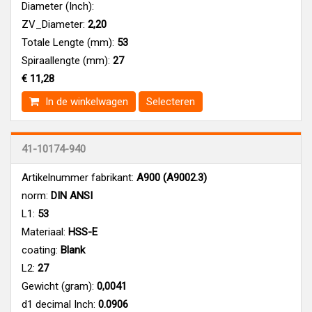
Diameter (Inch):
ZV_Diameter:
2,20
Totale Lengte (mm):
53
Spiraallengte (mm):
27
€ 11,28
In de winkelwagen
Selecteren
41-10174-940
Artikelnummer fabrikant:
A900 (A9002.3)
norm:
DIN ANSI
L1:
53
Materiaal:
HSS-E
coating:
Blank
L2:
27
Gewicht (gram):
0,0041
d1 decimal Inch:
0.0906