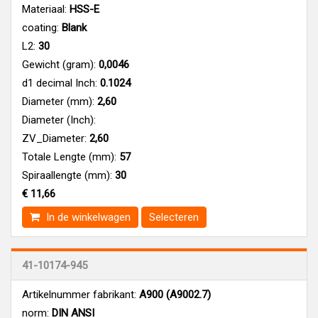
Materiaal:
HSS-E
coating:
Blank
L2:
30
Gewicht (gram):
0,0046
d1 decimal Inch:
0.1024
Diameter (mm):
2,60
Diameter (Inch):
ZV_Diameter:
2,60
Totale Lengte (mm):
57
Spiraallengte (mm):
30
€ 11,66
In de winkelwagen
Selecteren
41-10174-945
Artikelnummer fabrikant:
A900 (A9002.7)
norm:
DIN ANSI