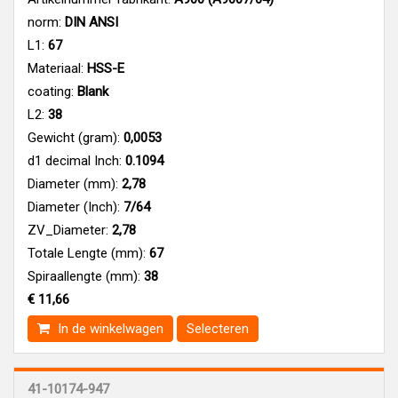
norm:
DIN ANSI
L1:
67
Materiaal:
HSS-E
coating:
Blank
L2:
38
Gewicht (gram):
0,0053
d1 decimal Inch:
0.1094
Diameter (mm):
2,78
Diameter (Inch):
7/64
ZV_Diameter:
2,78
Totale Lengte (mm):
67
Spiraallengte (mm):
38
€ 11,66
In de winkelwagen
Selecteren
41-10174-947