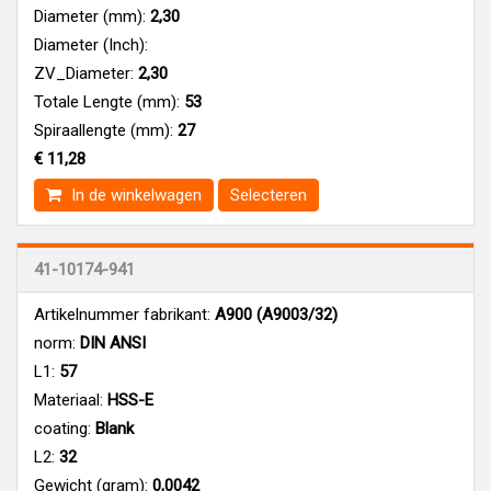
Diameter (mm):
2,30
Diameter (Inch):
ZV_Diameter:
2,30
Totale Lengte (mm):
53
Spiraallengte (mm):
27
€ 11,28
In de winkelwagen
Selecteren
41-10174-941
Artikelnummer fabrikant:
A900 (A9003/32)
norm:
DIN ANSI
L1:
57
Materiaal:
HSS-E
coating:
Blank
L2:
32
Gewicht (gram):
0,0042