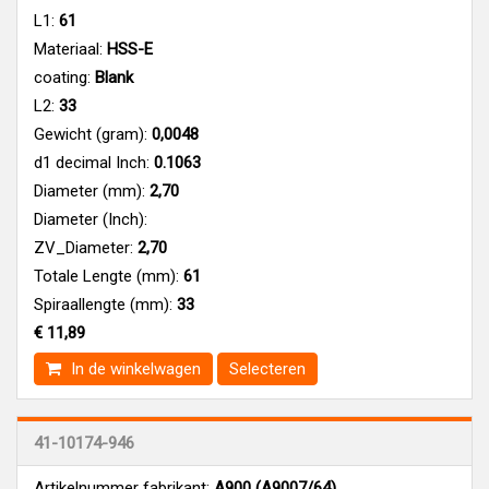
L1:
61
Materiaal:
HSS-E
coating:
Blank
L2:
33
Gewicht (gram):
0,0048
d1 decimal Inch:
0.1063
Diameter (mm):
2,70
Diameter (Inch):
ZV_Diameter:
2,70
Totale Lengte (mm):
61
Spiraallengte (mm):
33
€ 11,89
In de winkelwagen
Selecteren
41-10174-946
Artikelnummer fabrikant:
A900 (A9007/64)