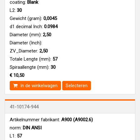
coating:
Blank
L2:
30
Gewicht (gram):
0,0045
d1 decimal Inch:
0.0984
Diameter (mm):
2,50
Diameter (Inch):
ZV_Diameter:
2,50
Totale Lengte (mm):
57
Spiraallengte (mm):
30
€ 10,50
In de winkelwagen
Selecteren
41-10174-944
Artikelnummer fabrikant:
A900 (A9002.6)
norm:
DIN ANSI
L1:
57