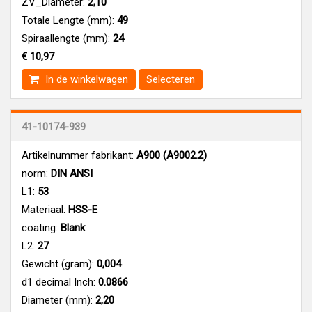
ZV_Diameter:
2,10
Totale Lengte (mm):
49
Spiraallengte (mm):
24
€ 10,97
In de winkelwagen
Selecteren
41-10174-939
Artikelnummer fabrikant:
A900 (A9002.2)
norm:
DIN ANSI
L1:
53
Materiaal:
HSS-E
coating:
Blank
L2:
27
Gewicht (gram):
0,004
d1 decimal Inch:
0.0866
Diameter (mm):
2,20