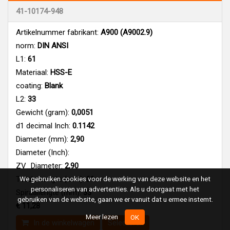
41-10174-948
Artikelnummer fabrikant:
A900 (A9002.9)
norm:
DIN ANSI
L1:
61
Materiaal:
HSS-E
coating:
Blank
L2:
33
Gewicht (gram):
0,0051
d1 decimal Inch:
0.1142
Diameter (mm):
2,90
Diameter (Inch):
ZV_Diameter:
2,90
Totale Lengte (mm):
61
We gebruiken cookies voor de werking van deze website en het
personaliseren van advertenties. Als u doorgaat met het
Spiraallengte (mm):
33
gebruiken van de website, gaan we er vanuit dat u ermee instemt.
€ 11,28
Meer lezen
OK
In de winkelwagen
Selecteren