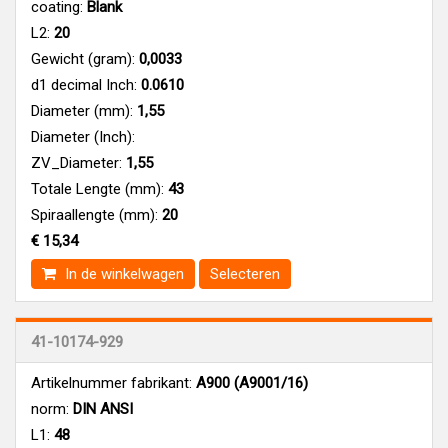
coating:
Blank
L2:
20
Gewicht (gram):
0,0033
d1 decimal Inch:
0.0610
Diameter (mm):
1,55
Diameter (Inch):
ZV_Diameter:
1,55
Totale Lengte (mm):
43
Spiraallengte (mm):
20
€ 15,34
In de winkelwagen
Selecteren
41-10174-929
Artikelnummer fabrikant:
A900 (A9001/16)
norm:
DIN ANSI
L1:
48