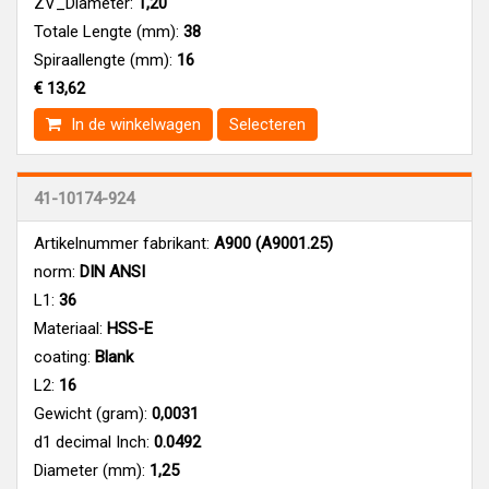
ZV_Diameter:
1,20
Totale Lengte (mm):
38
Spiraallengte (mm):
16
€ 13,62
In de winkelwagen
Selecteren
41-10174-924
Artikelnummer fabrikant:
A900 (A9001.25)
norm:
DIN ANSI
L1:
36
Materiaal:
HSS-E
coating:
Blank
L2:
16
Gewicht (gram):
0,0031
d1 decimal Inch:
0.0492
Diameter (mm):
1,25