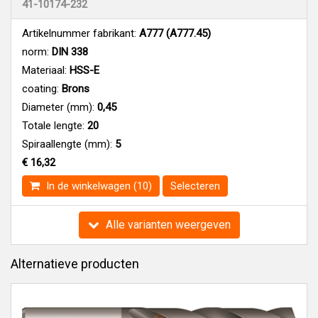
41-10174-232
Artikelnummer fabrikant:
A777 (A777.45)
norm:
DIN 338
Materiaal:
HSS-E
coating:
Brons
Diameter (mm):
0,45
Totale lengte:
20
Spiraallengte (mm):
5
€ 16,32
In de winkelwagen (10)
Selecteren
Alle varianten weergeven
Alternatieve producten