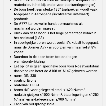
Deze boor is bedoelt voor de moeilijker verspaanbare
materialen, in het bijzonder voor titanium(legeringen).
De boor heeft een sterke 135° tophoek en wordt vaak
toegepast in Aerospace (luchtvaart/ruimtevaart)
productie.
De A777 kan zowel in handboormachines als
machinaal worden ingezet.
Uniek aan deze boor is het hoge percentage kobalt in
het snelstaal (HSS).
In soortgelijke boren wordt veelal 5% kobalt toegepast,
maar de Dormer A777 is voorzien van maar liefst 8%
kobalt.
Daardoor is de boor beter bestand tegen
warmteontwikkeling.
Let op: dit is geen specifieke boor voor Roestvaststaal
daarvoor kan beter de A108 of A147 gekozen worden.
norm: DIN 338
coating: Brons
materiaal: HSS-E
brons 4xD voor gelegeerd staal ≤1620 N/mm²,
nodulair gietijzer ≤1000 N/mm², titaanlegeringen ≤1250
N/mm² en nikkellegeringen ≤900 N/mm²
Land van oorsprong: India