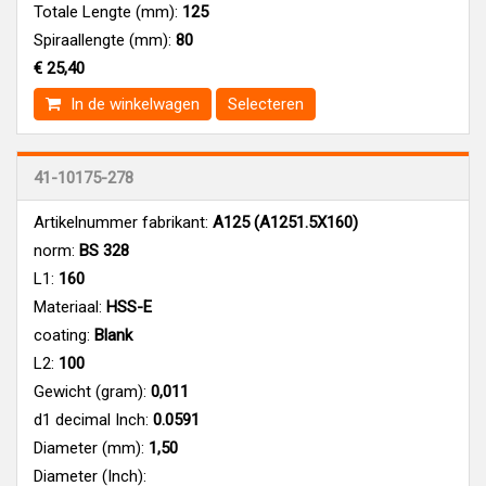
Totale Lengte (mm):
125
Spiraallengte (mm):
80
€ 25,40
In de winkelwagen
Selecteren
41-10175-278
Artikelnummer fabrikant:
A125 (A1251.5X160)
norm:
BS 328
L1:
160
Materiaal:
HSS-E
coating:
Blank
L2:
100
Gewicht (gram):
0,011
d1 decimal Inch:
0.0591
Diameter (mm):
1,50
Diameter (Inch):