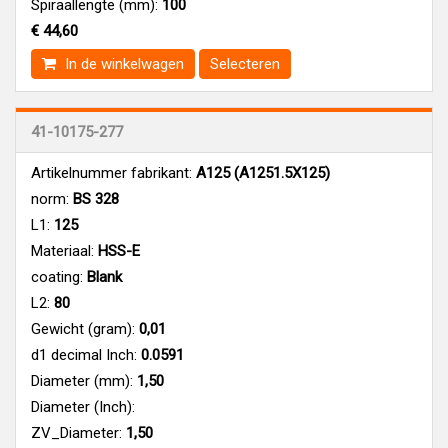
Spiraallengte (mm):
100
€ 44,60
In de winkelwagen
Selecteren
41-10175-277
Artikelnummer fabrikant:
A125 (A1251.5X125)
norm:
BS 328
L1:
125
Materiaal:
HSS-E
coating:
Blank
L2:
80
Gewicht (gram):
0,01
d1 decimal Inch:
0.0591
Diameter (mm):
1,50
Diameter (Inch):
ZV_Diameter:
1,50