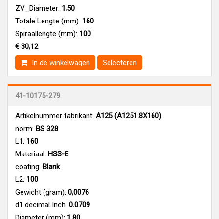
ZV_Diameter:
1,50
Totale Lengte (mm):
160
Spiraallengte (mm):
100
€ 30,12
In de winkelwagen
Selecteren
41-10175-279
Artikelnummer fabrikant:
A125 (A1251.8X160)
norm:
BS 328
L1:
160
Materiaal:
HSS-E
coating:
Blank
L2:
100
Gewicht (gram):
0,0076
d1 decimal Inch:
0.0709
Diameter (mm):
1,80