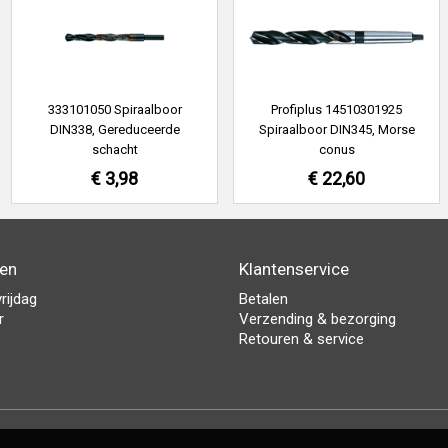
333101050 Spiraalboor
Profiplus 14510301925
DIN338, Gereduceerde
Spiraalboor DIN345, Morse
schacht
conus
€ 3,98
€ 22,60
den
Klantenservice
rijdag
Betalen
r
Verzending & bezorging
Retouren & service