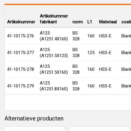
Artikelnummer
Artikelnummer
fabrikant
norm
L1
Materiaal
coat
A125
BS
41-10175-276
160
HSS-E
Blan
(A1251.4X160)
328
A125
BS
41-10175-277
125
HSS-E
Blan
(A1251.5X125)
328
A125
BS
41-10175-278
160
HSS-E
Blan
(A1251.5X160)
328
A125
BS
41-10175-279
160
HSS-E
Blan
(A1251.8X160)
328
Alternatieve producten