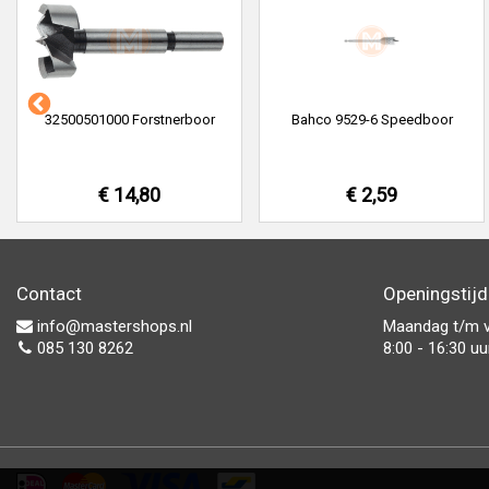
32500501000 Forstnerboor
Bahco 9529-6 Speedboor
€ 14,80
€ 2,59
Contact
Openingstij
info@mastershops.nl
Maandag t/m v
085 130 8262
8:00 - 16:30 uu