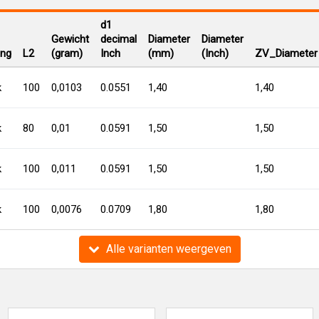
d1
Gewicht
decimal
Diameter
Diameter
ing
L2
(gram)
Inch
(mm)
(Inch)
ZV_Diameter
k
100
0,0103
0.0551
1,40
1,40
k
80
0,01
0.0591
1,50
1,50
k
100
0,011
0.0591
1,50
1,50
k
100
0,0076
0.0709
1,80
1,80
Alle varianten weergeven