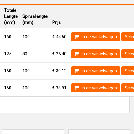
Totale
Lengte
Spiraallengte
(mm)
(mm)
Prijs
160
100
€ 44,60
In de winkelwagen
Sele
125
80
€ 25,40
In de winkelwagen
Sele
160
100
€ 30,12
In de winkelwagen
Sele
160
100
€ 38,91
In de winkelwagen
Sele