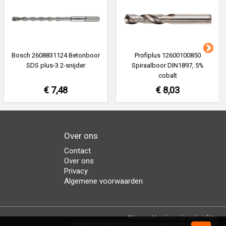
Bosch 2608831124 Betonboor
Profiplus 12600100850
SDS plus-3 2-snijder
Spiraalboor DIN1897, 5%
cobalt
€ 7,48
€ 8,03
Over ons
Contact
Over ons
Privacy
Algemene voorwaarden
Alle vermelde prijzen zijn inclusief btw.
De getoonde afbeeldingen kunnen afwijken van de werkelijkheid.