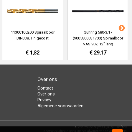
11300100200 Spiraalboor
Guhring 580-3,17
DIN338, Tin gecoat
(9005800031700) Spiraalboor
NAS 907, 12" lang
€ 1,32
€ 29,17
Over ons
Contact
Over ons
Privacy
Algemene voorwaarden
Alle vermelde prijzen zijn inclusief btw.
De getoonde afbeeldingen kunnen afwijken van de werkelijkheid.