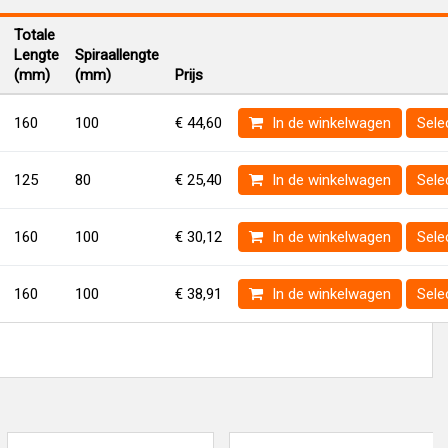
Totale
Lengte
Spiraallengte
(mm)
(mm)
Prijs
160
100
€ 44,60
In de winkelwagen
Sele
125
80
€ 25,40
In de winkelwagen
Sele
160
100
€ 30,12
In de winkelwagen
Sele
160
100
€ 38,91
In de winkelwagen
Sele