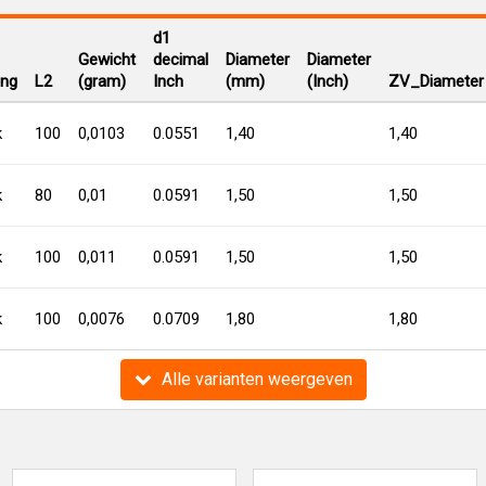
d1
Gewicht
decimal
Diameter
Diameter
ing
L2
(gram)
Inch
(mm)
(Inch)
ZV_Diameter
k
100
0,0103
0.0551
1,40
1,40
k
80
0,01
0.0591
1,50
1,50
k
100
0,011
0.0591
1,50
1,50
k
100
0,0076
0.0709
1,80
1,80
Alle varianten weergeven