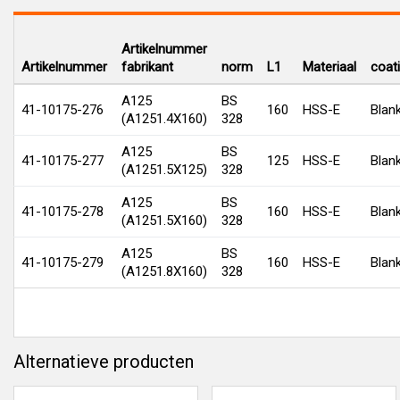
Artikelnummer
Artikelnummer
fabrikant
norm
L1
Materiaal
coat
A125
BS
41-10175-276
160
HSS-E
Blan
(A1251.4X160)
328
A125
BS
41-10175-277
125
HSS-E
Blan
(A1251.5X125)
328
A125
BS
41-10175-278
160
HSS-E
Blan
(A1251.5X160)
328
A125
BS
41-10175-279
160
HSS-E
Blan
(A1251.8X160)
328
Alternatieve producten