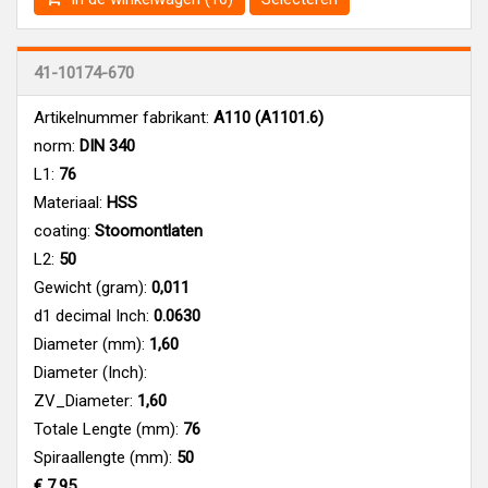
41-10174-670
Artikelnummer fabrikant:
A110 (A1101.6)
norm:
DIN 340
L1:
76
Materiaal:
HSS
coating:
Stoomontlaten
L2:
50
Gewicht (gram):
0,011
d1 decimal Inch:
0.0630
Diameter (mm):
1,60
Diameter (Inch):
ZV_Diameter:
1,60
Totale Lengte (mm):
76
Spiraallengte (mm):
50
€ 7,95