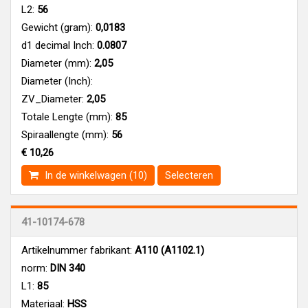
L2:
56
Gewicht (gram):
0,0183
d1 decimal Inch:
0.0807
Diameter (mm):
2,05
Diameter (Inch):
ZV_Diameter:
2,05
Totale Lengte (mm):
85
Spiraallengte (mm):
56
€ 10,26
In de winkelwagen (10)
Selecteren
41-10174-678
Artikelnummer fabrikant:
A110 (A1102.1)
norm:
DIN 340
L1:
85
Materiaal:
HSS