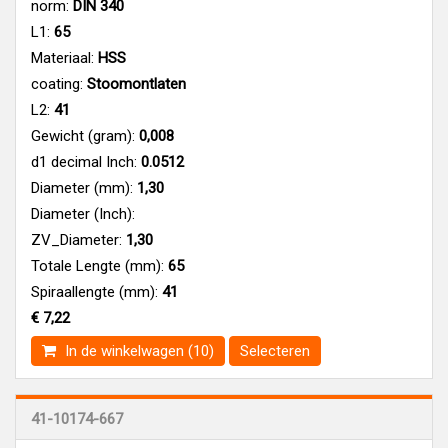
norm:
DIN 340
L1:
65
Materiaal:
HSS
coating:
Stoomontlaten
L2:
41
Gewicht (gram):
0,008
d1 decimal Inch:
0.0512
Diameter (mm):
1,30
Diameter (Inch):
ZV_Diameter:
1,30
Totale Lengte (mm):
65
Spiraallengte (mm):
41
€ 7,22
In de winkelwagen (10)
Selecteren
41-10174-667