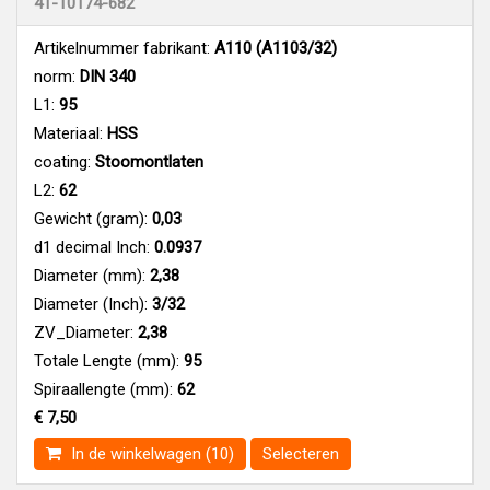
41-10174-682
Artikelnummer fabrikant:
A110 (A1103/32)
norm:
DIN 340
L1:
95
Materiaal:
HSS
coating:
Stoomontlaten
L2:
62
Gewicht (gram):
0,03
d1 decimal Inch:
0.0937
Diameter (mm):
2,38
Diameter (Inch):
3/32
ZV_Diameter:
2,38
Totale Lengte (mm):
95
Spiraallengte (mm):
62
€ 7,50
In de winkelwagen (10)
Selecteren