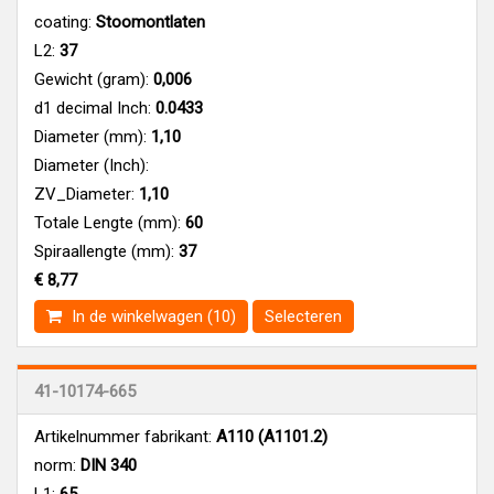
coating:
Stoomontlaten
L2:
37
Gewicht (gram):
0,006
d1 decimal Inch:
0.0433
Diameter (mm):
1,10
Diameter (Inch):
ZV_Diameter:
1,10
Totale Lengte (mm):
60
Spiraallengte (mm):
37
€ 8,77
In de winkelwagen (10)
Selecteren
41-10174-665
Artikelnummer fabrikant:
A110 (A1101.2)
norm:
DIN 340
L1:
65