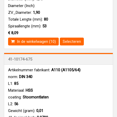
Diameter (Inch):
ZV_Diameter:
1,90
Totale Lengte (mm):
80
Spiraallengte (mm):
53
€ 8,09
In de winkelwagen (10)
Selecteren
41-10174-675
Artikelnummer fabrikant:
A110 (A1105/64)
norm:
DIN 340
L1:
85
Materiaal:
HSS
coating:
Stoomontlaten
L2:
56
Gewicht (gram):
0,01