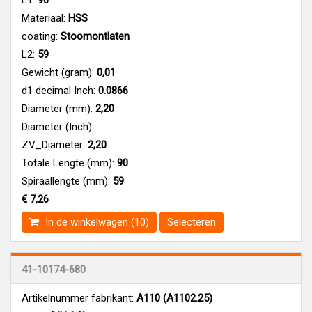
Materiaal:
HSS
coating:
Stoomontlaten
L2:
59
Gewicht (gram):
0,01
d1 decimal Inch:
0.0866
Diameter (mm):
2,20
Diameter (Inch):
ZV_Diameter:
2,20
Totale Lengte (mm):
90
Spiraallengte (mm):
59
€ 7,26
In de winkelwagen (10)
Selecteren
41-10174-680
Artikelnummer fabrikant:
A110 (A1102.25)