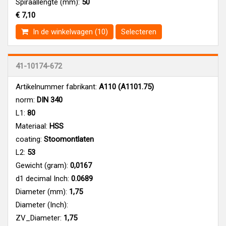
Spiraallengte (mm):
50
€ 7,10
In de winkelwagen (10)
Selecteren
41-10174-672
Artikelnummer fabrikant:
A110 (A1101.75)
norm:
DIN 340
L1:
80
Materiaal:
HSS
coating:
Stoomontlaten
L2:
53
Gewicht (gram):
0,0167
d1 decimal Inch:
0.0689
Diameter (mm):
1,75
Diameter (Inch):
ZV_Diameter:
1,75