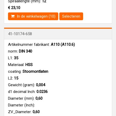
Spiraallengte (mm):
12
€ 23,10
In de winkelwagen (10)
Selecteren
41-10174-658
Artikelnummer fabrikant:
A110 (A110.6)
norm:
DIN 340
L1:
35
Materiaal:
HSS
coating:
Stoomontlaten
L2:
15
Gewicht (gram):
0,004
d1 decimal Inch:
0.0236
Diameter (mm):
0,60
Diameter (Inch):
ZV_Diameter:
0,60