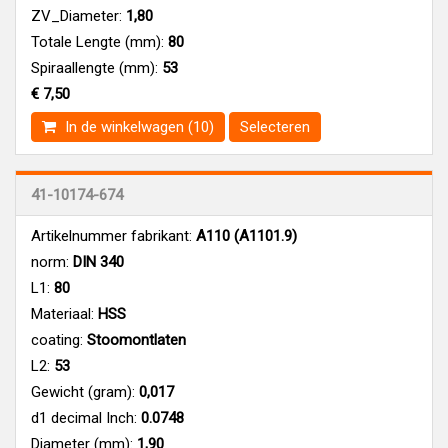
ZV_Diameter:
1,80
Totale Lengte (mm):
80
Spiraallengte (mm):
53
€ 7,50
In de winkelwagen (10)
Selecteren
41-10174-674
Artikelnummer fabrikant:
A110 (A1101.9)
norm:
DIN 340
L1:
80
Materiaal:
HSS
coating:
Stoomontlaten
L2:
53
Gewicht (gram):
0,017
d1 decimal Inch:
0.0748
Diameter (mm):
1,90