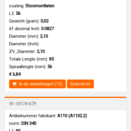
coating:
Stoomontlaten
L2:
56
Gewicht (gram):
0,02
d1 decimal Inch:
0.0827
Diameter (mm):
2,10
Diameter (Inch):
ZV_Diameter:
2,10
Totale Lengte (mm):
85
Spiraallengte (mm):
56
€ 6,84
In de winkelwagen (10)
Selecteren
41-10174-679
Artikelnummer fabrikant:
A110 (A1102.2)
norm:
DIN 340
L1:
90