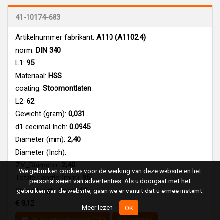
41-10174-683
Artikelnummer fabrikant:
A110 (A1102.4)
norm:
DIN 340
L1:
95
Materiaal:
HSS
coating:
Stoomontlaten
L2:
62
Gewicht (gram):
0,031
d1 decimal Inch:
0.0945
Diameter (mm):
2,40
Diameter (Inch):
ZV_Diameter:
2,40
We gebruiken cookies voor de werking van deze website en het
Totale Lengte (mm):
95
personaliseren van advertenties. Als u doorgaat met het
Spiraallengte (mm):
62
gebruiken van de website, gaan we er vanuit dat u ermee instemt.
€ 9,12
Meer lezen
OK
In de winkelwagen (10)
Selecteren