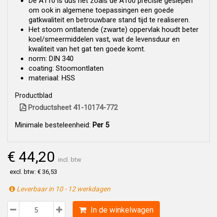
De A110 is dus net zoals de A100 precisie geslepen
om ook in algemene toepassingen een goede
gatkwaliteit en betrouwbare stand tijd te realiseren.
Het stoom ontlatende (zwarte) oppervlak houdt beter
koel/smeermiddelen vast, wat de levensduur en
kwaliteit van het gat ten goede komt.
norm: DIN 340
coating: Stoomontlaten
materiaal: HSS
Productblad
Productsheet 41-10174-772
Minimale besteleenheid:
Per 5
€ 44,20
incl. btw
excl. btw: € 36,53
Leverbaar in 10 - 12 werkdagen
In de winkelwagen