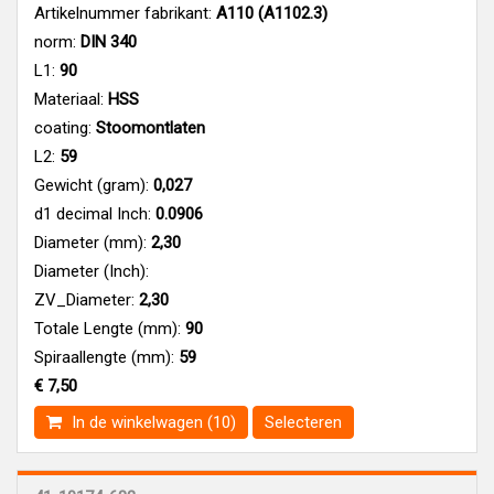
Artikelnummer fabrikant:
A110 (A1102.3)
norm:
DIN 340
L1:
90
Materiaal:
HSS
coating:
Stoomontlaten
L2:
59
Gewicht (gram):
0,027
d1 decimal Inch:
0.0906
Diameter (mm):
2,30
Diameter (Inch):
ZV_Diameter:
2,30
Totale Lengte (mm):
90
Spiraallengte (mm):
59
€ 7,50
In de winkelwagen (10)
Selecteren