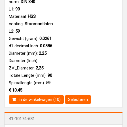
norm:
DIN 340
L1:
90
Materiaal:
HSS
coating:
Stoomontlaten
L2:
59
Gewicht (gram):
0,0261
d1 decimal Inch:
0.0886
Diameter (mm):
2,25
Diameter (Inch):
ZV_Diameter:
2,25
Totale Lengte (mm):
90
Spiraallengte (mm):
59
€ 10,45
In de winkelwagen (10)
Selecteren
41-10174-681