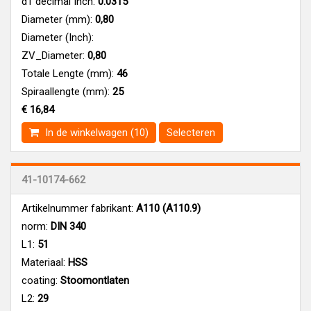
d1 decimal Inch:
0.0315
Diameter (mm):
0,80
Diameter (Inch):
ZV_Diameter:
0,80
Totale Lengte (mm):
46
Spiraallengte (mm):
25
€ 16,84
In de winkelwagen (10)
Selecteren
41-10174-662
Artikelnummer fabrikant:
A110 (A110.9)
norm:
DIN 340
L1:
51
Materiaal:
HSS
coating:
Stoomontlaten
L2:
29