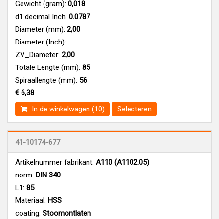
Gewicht (gram):
0,018
d1 decimal Inch:
0.0787
Diameter (mm):
2,00
Diameter (Inch):
ZV_Diameter:
2,00
Totale Lengte (mm):
85
Spiraallengte (mm):
56
€ 6,38
In de winkelwagen (10)
Selecteren
41-10174-677
Artikelnummer fabrikant:
A110 (A1102.05)
norm:
DIN 340
L1:
85
Materiaal:
HSS
coating:
Stoomontlaten