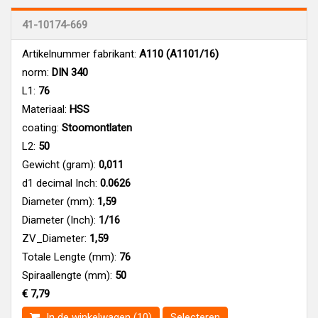
41-10174-669
Artikelnummer fabrikant:
A110 (A1101/16)
norm:
DIN 340
L1:
76
Materiaal:
HSS
coating:
Stoomontlaten
L2:
50
Gewicht (gram):
0,011
d1 decimal Inch:
0.0626
Diameter (mm):
1,59
Diameter (Inch):
1/16
ZV_Diameter:
1,59
Totale Lengte (mm):
76
Spiraallengte (mm):
50
€ 7,79
In de winkelwagen (10)
Selecteren