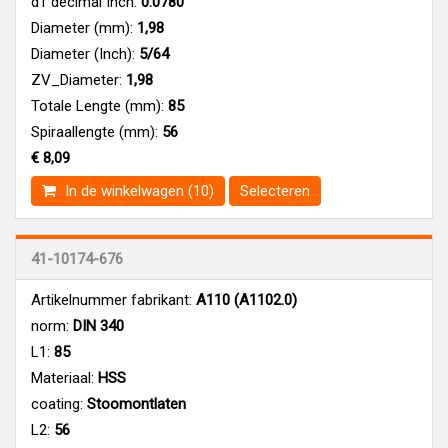
d1 decimal Inch:
0.0780
Diameter (mm):
1,98
Diameter (Inch):
5/64
ZV_Diameter:
1,98
Totale Lengte (mm):
85
Spiraallengte (mm):
56
€ 8,09
In de winkelwagen (10)
Selecteren
41-10174-676
Artikelnummer fabrikant:
A110 (A1102.0)
norm:
DIN 340
L1:
85
Materiaal:
HSS
coating:
Stoomontlaten
L2:
56