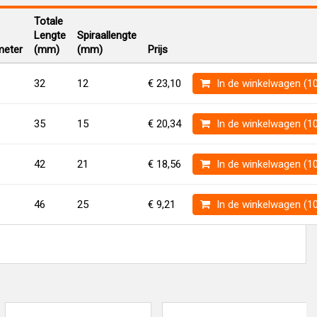
Totale
Lengte
Spiraallengte
eter
(mm)
(mm)
Prijs
32
12
€ 23,10
In de winkelwagen (1
35
15
€ 20,34
In de winkelwagen (1
42
21
€ 18,56
In de winkelwagen (1
46
25
€ 9,21
In de winkelwagen (1