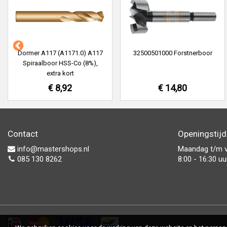
Dormer A117 (A1171.0) A117
32500501000 Forstnerboor
Spiraalboor HSS-Co (8%),
extra kort
€ 8,92
€ 14,80
Contact
Openingstij
info@mastershops.nl
Maandag t/m v
085 130 8262
8:00 - 16:30 uu