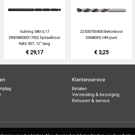
Guhring 580-3,17
22500700400 Betonboor
(9005800031700) Spiraalboor
DIN8039, HM punt
NAS 907, 12" lang
€ 29,17
€ 3,25
den
Klantenservice
rijdag
Betalen
r
Verzending & bezorging
Retouren & service