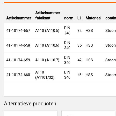
Artikelnummer
Artikelnummer
fabrikant
norm
L1
Materiaal
coati
DIN
41-10174-657
A110 (A110.5)
32
HSS
Stoom
340
DIN
41-10174-658
A110 (A110.6)
35
HSS
Stoom
340
DIN
41-10174-659
A110 (A110.7)
42
HSS
Stoom
340
A110
DIN
41-10174-660
46
HSS
Stoom
(A1101/32)
340
Alternatieve producten