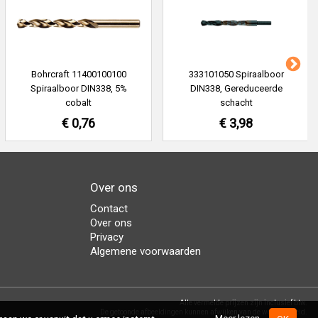
Bohrcraft 11400100100
333101050 Spiraalboor
Spiraalboor DIN338, 5%
DIN338, Gereduceerde
cobalt
schacht
€ 0,76
€ 3,98
Over ons
Contact
Over ons
Privacy
Algemene voorwaarden
Alle vermelde prijzen zijn inclusief btw.
De getoonde afbeeldingen kunnen afwijken van de werkelijkheid.
Meer lezen