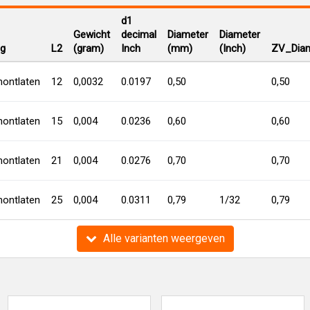
d1
Gewicht
decimal
Diameter
Diameter
ng
L2
(gram)
Inch
(mm)
(Inch)
ZV_Diam
ontlaten
12
0,0032
0.0197
0,50
0,50
ontlaten
15
0,004
0.0236
0,60
0,60
ontlaten
21
0,004
0.0276
0,70
0,70
ontlaten
25
0,004
0.0311
0,79
1/32
0,79
Alle varianten weergeven