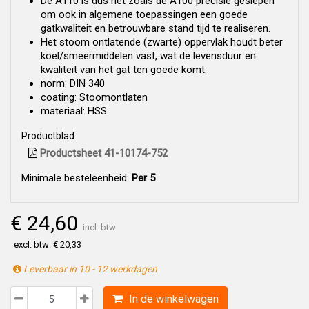
De A110 is dus net zoals de A100 precisie geslepen
om ook in algemene toepassingen een goede
gatkwaliteit en betrouwbare stand tijd te realiseren.
Het stoom ontlatende (zwarte) oppervlak houdt beter
koel/smeermiddelen vast, wat de levensduur en
kwaliteit van het gat ten goede komt.
norm: DIN 340
coating: Stoomontlaten
materiaal: HSS
Productblad
Productsheet 41-10174-752
Minimale besteleenheid:
Per 5
€ 24,60
incl. btw
excl. btw: € 20,33
Leverbaar in 10 - 12 werkdagen
In de winkelwagen