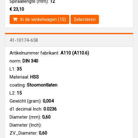
Spiraallengte (mm):
12
€ 23,10
In de winkelwagen (10)
Selecteren
41-10174-658
Artikelnummer fabrikant:
A110 (A110.6)
norm:
DIN 340
L1:
35
Materiaal:
HSS
coating:
Stoomontlaten
L2:
15
Gewicht (gram):
0,004
d1 decimal Inch:
0.0236
Diameter (mm):
0,60
Diameter (Inch):
ZV_Diameter:
0,60