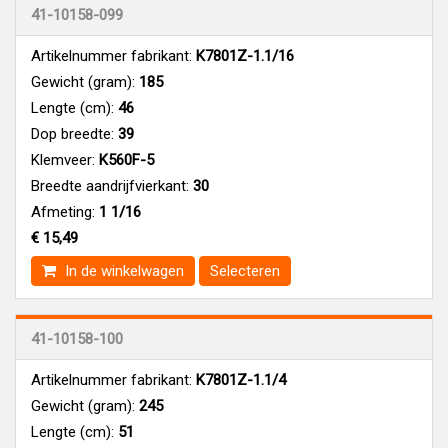
41-10158-099
Artikelnummer fabrikant:
K7801Z-1.1/16
Gewicht (gram):
185
Lengte (cm):
46
Dop breedte:
39
Klemveer:
K560F-5
Breedte aandrijfvierkant:
30
Afmeting:
1 1/16
€ 15,49
In de winkelwagen
Selecteren
41-10158-100
Artikelnummer fabrikant:
K7801Z-1.1/4
Gewicht (gram):
245
Lengte (cm):
51