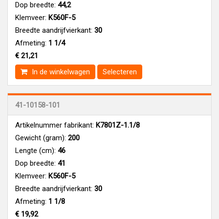
Dop breedte:
44,2
Klemveer:
K560F-5
Breedte aandrijfvierkant:
30
Afmeting:
1 1/4
€ 21,21
In de winkelwagen
Selecteren
41-10158-101
Artikelnummer fabrikant:
K7801Z-1.1/8
Gewicht (gram):
200
Lengte (cm):
46
Dop breedte:
41
Klemveer:
K560F-5
Breedte aandrijfvierkant:
30
Afmeting:
1 1/8
€ 19,92