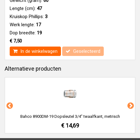
Gewicht (gram):
60
Lengte (cm):
47
Kruiskop Phillips:
3
Werk lengte:
17
Dop breedte:
19
€ 7,50
In de winkelwagen
Geselecteerd
Alternatieve producten
Bahco 8900DM-19 Dopsleutel 3/4" twaalfkant, metrisch
€ 14,69