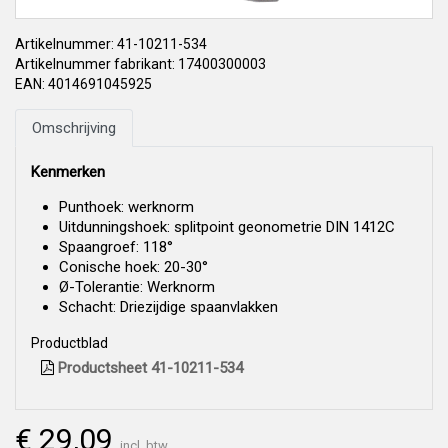
Artikelnummer: 41-10211-534
Artikelnummer fabrikant: 17400300003
EAN: 4014691045925
Omschrijving
Kenmerken
Punthoek: werknorm
Uitdunningshoek: splitpoint geonometrie DIN 1412C
Spaangroef: 118°
Conische hoek: 20-30°
Ø-Tolerantie: Werknorm
Schacht: Driezijdige spaanvlakken
Productblad
Productsheet 41-10211-534
€ 29,09
incl. btw