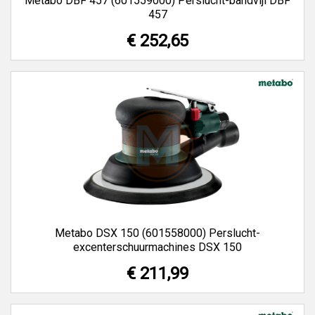
Metabo DBF 457 (601559000) Perslucht-bandvijl DBF
457
€ 252,65
Metabo DSX 150 (601558000) Perslucht-
excenterschuurmachines DSX 150
€ 211,99