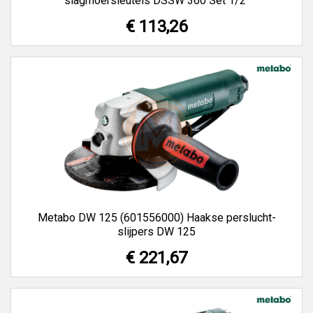
slagmoersleutels DSSW 360 Set 1/2"
€ 113,26
Metabo DW 125 (601556000) Haakse perslucht-
slijpers DW 125
€ 221,67