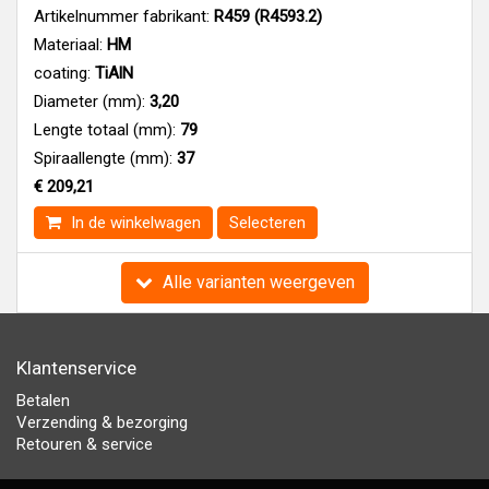
Artikelnummer fabrikant:
R459 (R4593.2)
Materiaal:
HM
coating:
TiAlN
Diameter (mm):
3,20
Lengte totaal (mm):
79
Spiraallengte (mm):
37
€ 209,21
In de winkelwagen
Selecteren
Alle varianten weergeven
Klantenservice
Betalen
Verzending & bezorging
Retouren & service