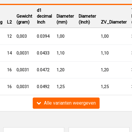
d1
Gewicht
decimal
Diameter
Diameter
ng
L2
(gram)
Inch
(mm)
(Inch)
ZV_Diameter
12
0,003
0.0394
1,00
1,00
14
0,0031
0.0433
1,10
1,10
16
0,0031
0.0472
1,20
1,20
16
0,0031
0.0492
1,25
1,25
Alle varianten weergeven