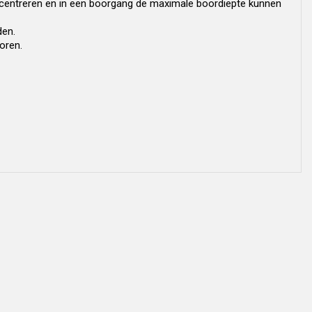
 centreren en in een boorgang de maximale boordiepte kunnen
den.
oren.