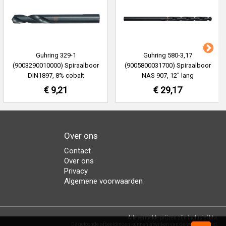
Guhring 329-1
Guhring 580-3,17
(9003290010000) Spiraalboor
(9005800031700) Spiraalboor
DIN1897, 8% cobalt
NAS 907, 12" lang
€ 9,21
€ 29,17
Over ons
Contact
Over ons
Privacy
Algemene voorwaarden
Alle vermelde prijzen zijn inclusief btw.
De getoonde afbeeldingen kunnen afwijken van de werkelijkheid.