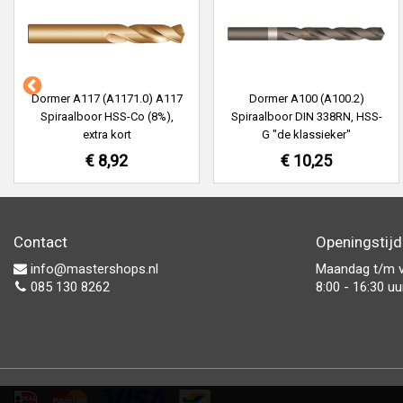
Dormer A117 (A1171.0) A117
Dormer A100 (A100.2)
Spiraalboor HSS-Co (8%),
Spiraalboor DIN 338RN, HSS-
extra kort
G "de klassieker"
€ 8,92
€ 10,25
Contact
Openingstij
info@mastershops.nl
Maandag t/m v
085 130 8262
8:00 - 16:30 uu