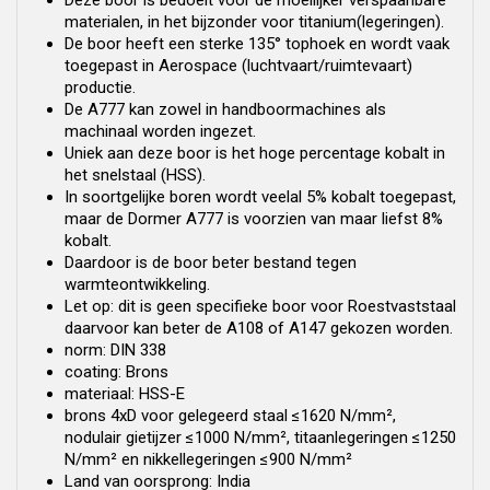
Deze boor is bedoelt voor de moeilijker verspaanbare
materialen, in het bijzonder voor titanium(legeringen).
De boor heeft een sterke 135° tophoek en wordt vaak
toegepast in Aerospace (luchtvaart/ruimtevaart)
productie.
De A777 kan zowel in handboormachines als
machinaal worden ingezet.
Uniek aan deze boor is het hoge percentage kobalt in
het snelstaal (HSS).
In soortgelijke boren wordt veelal 5% kobalt toegepast,
maar de Dormer A777 is voorzien van maar liefst 8%
kobalt.
Daardoor is de boor beter bestand tegen
warmteontwikkeling.
Let op: dit is geen specifieke boor voor Roestvaststaal
daarvoor kan beter de A108 of A147 gekozen worden.
norm: DIN 338
coating: Brons
materiaal: HSS-E
brons 4xD voor gelegeerd staal ≤1620 N/mm²,
nodulair gietijzer ≤1000 N/mm², titaanlegeringen ≤1250
N/mm² en nikkellegeringen ≤900 N/mm²
Land van oorsprong: India