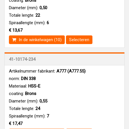
coating:
Brons
Diameter (mm):
0,50
Totale lengte:
22
Spiraallengte (mm):
6
€ 13,67
In de winkelwagen (10)
Selecteren
41-10174-234
Artikelnummer fabrikant:
A777 (A777.55)
norm:
DIN 338
Materiaal:
HSS-E
coating:
Brons
Diameter (mm):
0,55
Totale lengte:
24
Spiraallengte (mm):
7
€ 17,47