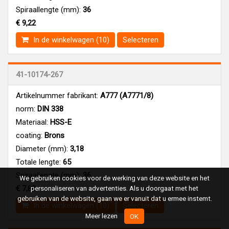
Spiraallengte (mm):
36
€ 9,22
In de winkelwagen (10)
Selecteren
41-10174-267
Artikelnummer fabrikant:
A777 (A7771/8)
norm:
DIN 338
Materiaal:
HSS-E
coating:
Brons
Diameter (mm):
3,18
Totale lengte:
65
Spiraallengte (mm):
36
We gebruiken cookies voor de werking van deze website en het
personaliseren van advertenties. Als u doorgaat met het
€ 7,88
gebruiken van de website, gaan we er vanuit dat u ermee instemt.
In de winkelwagen (10)
Selecteren
Meer lezen
OK