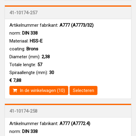
41-10174-257
Artikelnummer fabrikant:
A777 (A7773/32)
norm:
DIN 338
Materiaal:
HSS-E
coating:
Brons
Diameter (mm):
2,38
Totale lengte:
57
Spiraallengte (mm):
30
€ 7,88
In de winkelwagen (10)
Selecteren
41-10174-258
Artikelnummer fabrikant:
A777 (A7772.4)
norm:
DIN 338