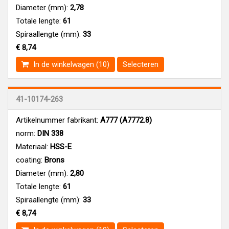
Diameter (mm):
2,78
Totale lengte:
61
Spiraallengte (mm):
33
€ 8,74
In de winkelwagen (10)
Selecteren
41-10174-263
Artikelnummer fabrikant:
A777 (A7772.8)
norm:
DIN 338
Materiaal:
HSS-E
coating:
Brons
Diameter (mm):
2,80
Totale lengte:
61
Spiraallengte (mm):
33
€ 8,74