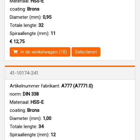
Materiaal:
HSS-E
coating:
Brons
Diameter (mm):
0,95
Totale lengte:
32
Spiraallengte (mm):
11
€ 12,75
In de winkelwagen (10)
Selecteren
41-10174-241
Artikelnummer fabrikant:
A777 (A7771.0)
norm:
DIN 338
Materiaal:
HSS-E
coating:
Brons
Diameter (mm):
1,00
Totale lengte:
34
Spiraallengte (mm):
12