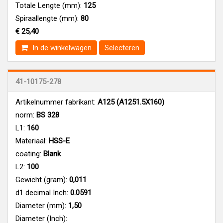
Totale Lengte (mm):
125
Spiraallengte (mm):
80
€ 25,40
In de winkelwagen
Selecteren
41-10175-278
Artikelnummer fabrikant:
A125 (A1251.5X160)
norm:
BS 328
L1:
160
Materiaal:
HSS-E
coating:
Blank
L2:
100
Gewicht (gram):
0,011
d1 decimal Inch:
0.0591
Diameter (mm):
1,50
Diameter (Inch):