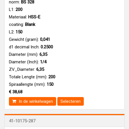
norm:
BS 328
L1:
200
Materiaal:
HSS-E
coating:
Blank
L2:
150
Gewicht (gram):
0,041
d1 decimal Inch:
0.2500
Diameter (mm):
6,35
Diameter (Inch):
1/4
ZV_Diameter:
6,35
Totale Lengte (mm):
200
Spiraallengte (mm):
150
€ 38,68
In de winkelwagen
Selecteren
41-10175-287