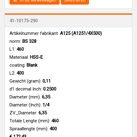
In de winkelwagen
Selecteren
41-10175-290
Artikelnummer fabrikant:
A125 (A1251/4X500)
norm:
BS 328
L1:
460
Materiaal:
HSS-E
coating:
Blank
L2:
400
Gewicht (gram):
0,11
d1 decimal Inch:
0.2500
Diameter (mm):
6,35
Diameter (Inch):
1/4
ZV_Diameter:
6,35
Totale Lengte (mm):
460
Spiraallengte (mm):
400
€ 172,43