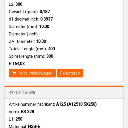
L2:
300
Gewicht (gram):
0,187
d1 decimal Inch:
0.3937
Diameter (mm):
10,00
Diameter (Inch):
ZV_Diameter:
10,00
Totale Lengte (mm):
400
Spiraallengte (mm):
300
€ 154,03
In de winkelwagen
Selecteren
41-10175-298
Artikelnummer fabrikant:
A125 (A12510.5X250)
norm:
BS 328
L1:
250
Materiaal:
HSS-E