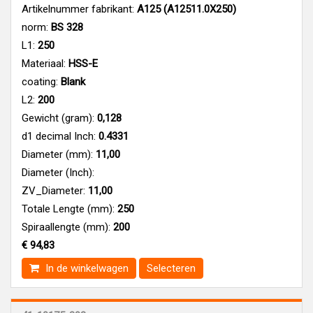
Artikelnummer fabrikant:
A125 (A12511.0X250)
norm:
BS 328
L1:
250
Materiaal:
HSS-E
coating:
Blank
L2:
200
Gewicht (gram):
0,128
d1 decimal Inch:
0.4331
Diameter (mm):
11,00
Diameter (Inch):
ZV_Diameter:
11,00
Totale Lengte (mm):
250
Spiraallengte (mm):
200
€ 94,83
In de winkelwagen
Selecteren