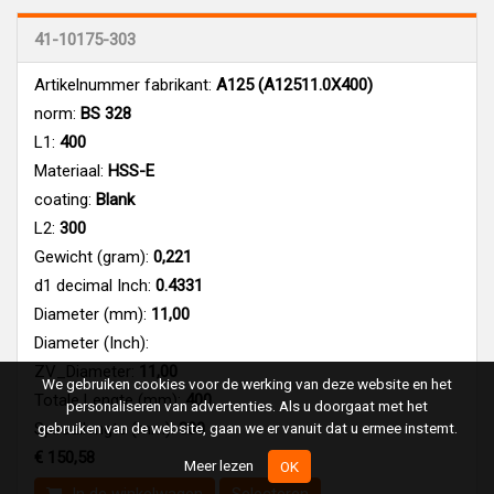
41-10175-303
Artikelnummer fabrikant:
A125 (A12511.0X400)
norm:
BS 328
L1:
400
Materiaal:
HSS-E
coating:
Blank
L2:
300
Gewicht (gram):
0,221
d1 decimal Inch:
0.4331
Diameter (mm):
11,00
Diameter (Inch):
ZV_Diameter:
11,00
We gebruiken cookies voor de werking van deze website en het
Totale Lengte (mm):
400
personaliseren van advertenties. Als u doorgaat met het
gebruiken van de website, gaan we er vanuit dat u ermee instemt.
Spiraallengte (mm):
300
€ 150,58
Meer lezen
OK