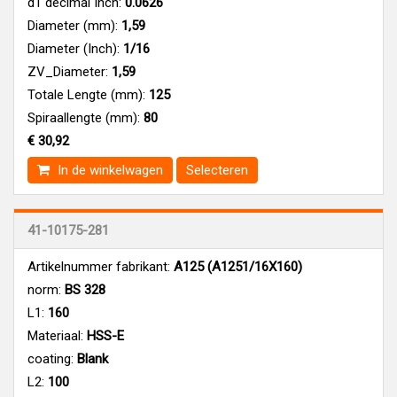
d1 decimal Inch:
0.0626
Diameter (mm):
1,59
Diameter (Inch):
1/16
ZV_Diameter:
1,59
Totale Lengte (mm):
125
Spiraallengte (mm):
80
€ 30,92
In de winkelwagen
Selecteren
41-10175-281
Artikelnummer fabrikant:
A125 (A1251/16X160)
norm:
BS 328
L1:
160
Materiaal:
HSS-E
coating:
Blank
L2:
100