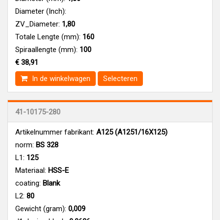
Diameter (Inch):
ZV_Diameter:
1,80
Totale Lengte (mm):
160
Spiraallengte (mm):
100
€ 38,91
In de winkelwagen
Selecteren
41-10175-280
Artikelnummer fabrikant:
A125 (A1251/16X125)
norm:
BS 328
L1:
125
Materiaal:
HSS-E
coating:
Blank
L2:
80
Gewicht (gram):
0,009