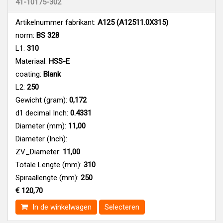
41-10175-302
Artikelnummer fabrikant:
A125 (A12511.0X315)
norm:
BS 328
L1:
310
Materiaal:
HSS-E
coating:
Blank
L2:
250
Gewicht (gram):
0,172
d1 decimal Inch:
0.4331
Diameter (mm):
11,00
Diameter (Inch):
ZV_Diameter:
11,00
Totale Lengte (mm):
310
Spiraallengte (mm):
250
€ 120,70
In de winkelwagen
Selecteren