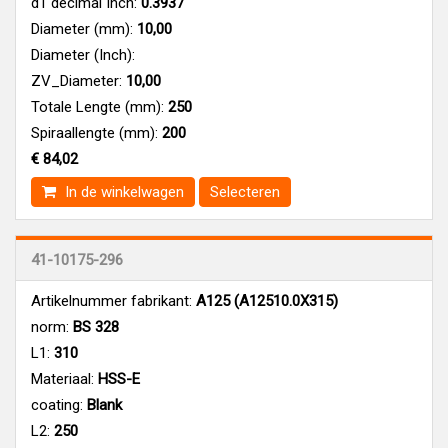
d1 decimal Inch:
0.3937
Diameter (mm):
10,00
Diameter (Inch):
ZV_Diameter:
10,00
Totale Lengte (mm):
250
Spiraallengte (mm):
200
€ 84,02
In de winkelwagen
Selecteren
41-10175-296
Artikelnummer fabrikant:
A125 (A12510.0X315)
norm:
BS 328
L1:
310
Materiaal:
HSS-E
coating:
Blank
L2:
250