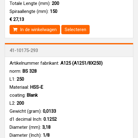
Totale Lengte (mm):
200
Spiraallengte (mm):
150
€ 27,13
In de winkelwagen
Selecteren
41-10175-293
Artikelnummer fabrikant:
A125 (A1251/8X250)
norm:
BS 328
L1:
250
Materiaal:
HSS-E
coating:
Blank
L2:
200
Gewicht (gram):
0,0133
d1 decimal Inch:
0.1252
Diameter (mm):
3,18
Diameter (Inch):
1/8