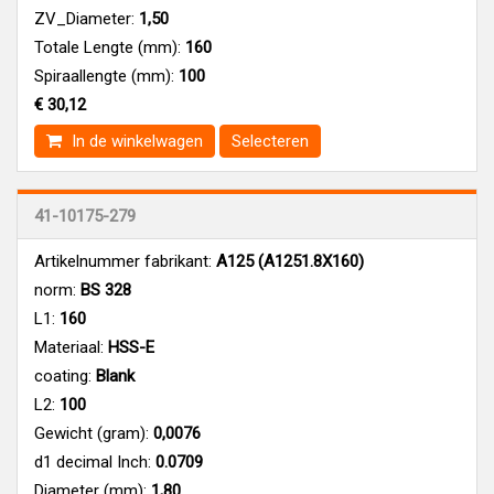
ZV_Diameter:
1,50
Totale Lengte (mm):
160
Spiraallengte (mm):
100
€ 30,12
In de winkelwagen
Selecteren
41-10175-279
Artikelnummer fabrikant:
A125 (A1251.8X160)
norm:
BS 328
L1:
160
Materiaal:
HSS-E
coating:
Blank
L2:
100
Gewicht (gram):
0,0076
d1 decimal Inch:
0.0709
Diameter (mm):
1,80