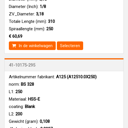
Diameter (Inch):
1/8
ZV_Diameter:
3,18
Totale Lengte (mm):
310
Spiraallengte (mm):
250
€ 60,69
In de winkelwagen
Selecteren
41-10175-295
Artikelnummer fabrikant:
A125 (A12510.0X250)
norm:
BS 328
L1:
250
Materiaal:
HSS-E
coating:
Blank
L2:
200
Gewicht (gram):
0,108