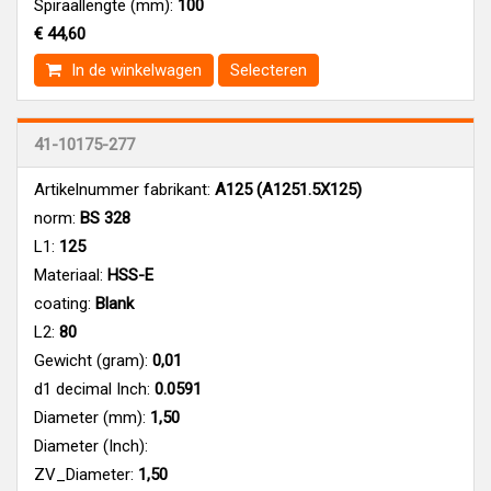
Spiraallengte (mm):
100
€ 44,60
In de winkelwagen
Selecteren
41-10175-277
Artikelnummer fabrikant:
A125 (A1251.5X125)
norm:
BS 328
L1:
125
Materiaal:
HSS-E
coating:
Blank
L2:
80
Gewicht (gram):
0,01
d1 decimal Inch:
0.0591
Diameter (mm):
1,50
Diameter (Inch):
ZV_Diameter:
1,50