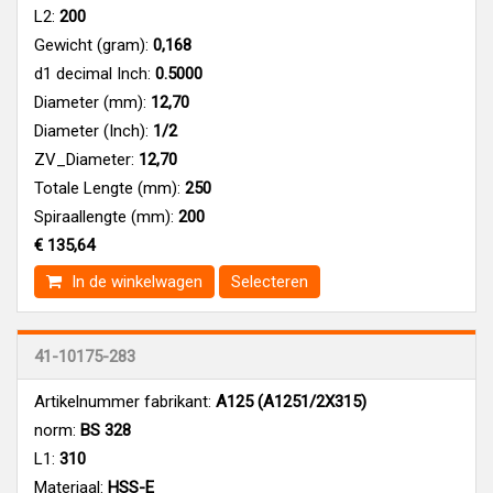
L2:
200
Gewicht (gram):
0,168
d1 decimal Inch:
0.5000
Diameter (mm):
12,70
Diameter (Inch):
1/2
ZV_Diameter:
12,70
Totale Lengte (mm):
250
Spiraallengte (mm):
200
€ 135,64
In de winkelwagen
Selecteren
41-10175-283
Artikelnummer fabrikant:
A125 (A1251/2X315)
norm:
BS 328
L1:
310
Materiaal:
HSS-E