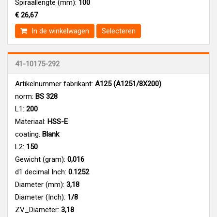
Spiraallengte (mm):
100
€ 26,67
In de winkelwagen
Selecteren
41-10175-292
Artikelnummer fabrikant:
A125 (A1251/8X200)
norm:
BS 328
L1:
200
Materiaal:
HSS-E
coating:
Blank
L2:
150
Gewicht (gram):
0,016
d1 decimal Inch:
0.1252
Diameter (mm):
3,18
Diameter (Inch):
1/8
ZV_Diameter:
3,18