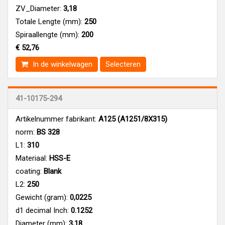
ZV_Diameter:
3,18
Totale Lengte (mm):
250
Spiraallengte (mm):
200
€ 52,76
In de winkelwagen
Selecteren
41-10175-294
Artikelnummer fabrikant:
A125 (A1251/8X315)
norm:
BS 328
L1:
310
Materiaal:
HSS-E
coating:
Blank
L2:
250
Gewicht (gram):
0,0225
d1 decimal Inch:
0.1252
Diameter (mm):
3,18