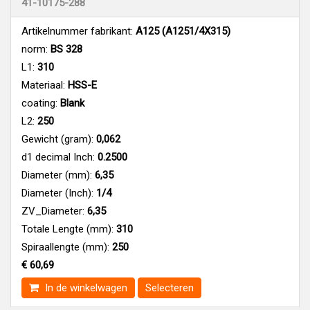
41-10175-288
Artikelnummer fabrikant:
A125 (A1251/4X315)
norm:
BS 328
L1:
310
Materiaal:
HSS-E
coating:
Blank
L2:
250
Gewicht (gram):
0,062
d1 decimal Inch:
0.2500
Diameter (mm):
6,35
Diameter (Inch):
1/4
ZV_Diameter:
6,35
Totale Lengte (mm):
310
Spiraallengte (mm):
250
€ 60,69
In de winkelwagen
Selecteren