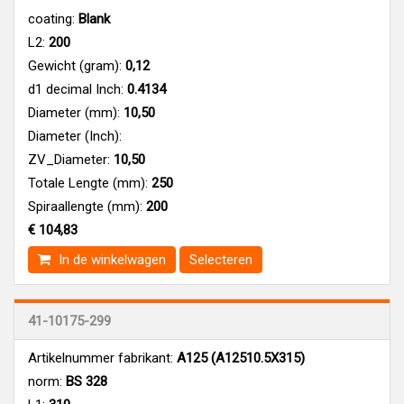
coating:
Blank
L2:
200
Gewicht (gram):
0,12
d1 decimal Inch:
0.4134
Diameter (mm):
10,50
Diameter (Inch):
ZV_Diameter:
10,50
Totale Lengte (mm):
250
Spiraallengte (mm):
200
€ 104,83
In de winkelwagen
Selecteren
41-10175-299
Artikelnummer fabrikant:
A125 (A12510.5X315)
norm:
BS 328