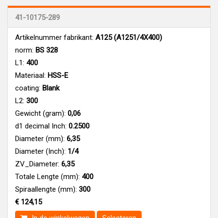
41-10175-289
Artikelnummer fabrikant:
A125 (A1251/4X400)
norm:
BS 328
L1:
400
Materiaal:
HSS-E
coating:
Blank
L2:
300
Gewicht (gram):
0,06
d1 decimal Inch:
0.2500
Diameter (mm):
6,35
Diameter (Inch):
1/4
ZV_Diameter:
6,35
Totale Lengte (mm):
400
Spiraallengte (mm):
300
€ 124,15