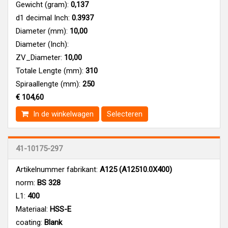
Gewicht (gram):
0,137
d1 decimal Inch:
0.3937
Diameter (mm):
10,00
Diameter (Inch):
ZV_Diameter:
10,00
Totale Lengte (mm):
310
Spiraallengte (mm):
250
€ 104,60
In de winkelwagen
Selecteren
41-10175-297
Artikelnummer fabrikant:
A125 (A12510.0X400)
norm:
BS 328
L1:
400
Materiaal:
HSS-E
coating:
Blank