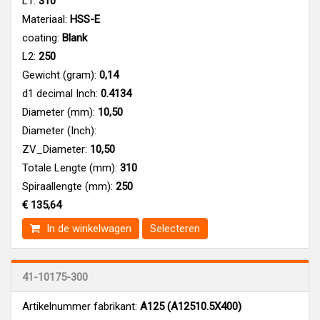
L1:
310
Materiaal:
HSS-E
coating:
Blank
L2:
250
Gewicht (gram):
0,14
d1 decimal Inch:
0.4134
Diameter (mm):
10,50
Diameter (Inch):
ZV_Diameter:
10,50
Totale Lengte (mm):
310
Spiraallengte (mm):
250
€ 135,64
In de winkelwagen
Selecteren
41-10175-300
Artikelnummer fabrikant:
A125 (A12510.5X400)