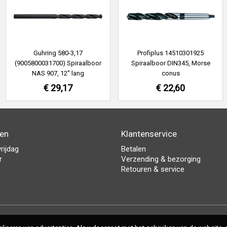
Guhring 580-3,17
Profiplus 14510301925
(9005800031700) Spiraalboor
Spiraalboor DIN345, Morse
NAS 907, 12" lang
conus
€ 29,17
€ 22,60
den
Klantenservice
rijdag
Betalen
r
Verzending & bezorging
Retouren & service