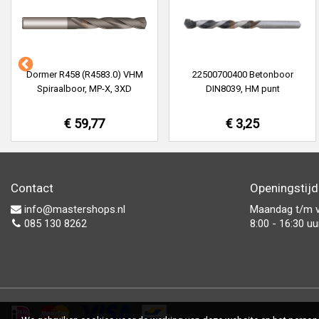
Dormer R458 (R4583.0) VHM
22500700400 Betonboor
Spiraalboor, MP-X, 3XD
DIN8039, HM punt
€ 59,77
€ 3,25
Contact
Openingstij
info@mastershops.nl
Maandag t/m v
085 130 8262
8:00 - 16:30 uu