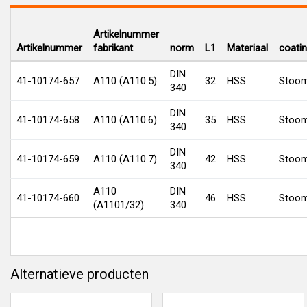
Artikelnummer
Artikelnummer
fabrikant
norm
L1
Materiaal
coati
DIN
41-10174-657
A110 (A110.5)
32
HSS
Stoom
340
DIN
41-10174-658
A110 (A110.6)
35
HSS
Stoom
340
DIN
41-10174-659
A110 (A110.7)
42
HSS
Stoom
340
A110
DIN
41-10174-660
46
HSS
Stoom
(A1101/32)
340
Alternatieve producten