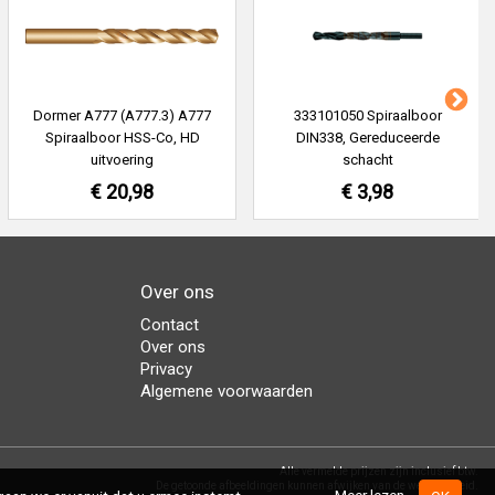
Dormer A777 (A777.3) A777
333101050 Spiraalboor
Spiraalboor HSS-Co, HD
DIN338, Gereduceerde
uitvoering
schacht
€ 20,98
€ 3,98
Over ons
Contact
Over ons
Privacy
Algemene voorwaarden
Alle vermelde prijzen zijn inclusief btw.
De getoonde afbeeldingen kunnen afwijken van de werkelijkheid.
Meer lezen