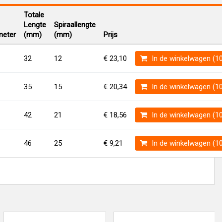
Totale
Lengte
Spiraallengte
eter
(mm)
(mm)
Prijs
32
12
€ 23,10
In de winkelwagen (1
35
15
€ 20,34
In de winkelwagen (1
42
21
€ 18,56
In de winkelwagen (1
46
25
€ 9,21
In de winkelwagen (1